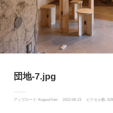
団地-7.jpg
アップロード:
KogureYuto
2022-06-23
ピクセル数: 9280