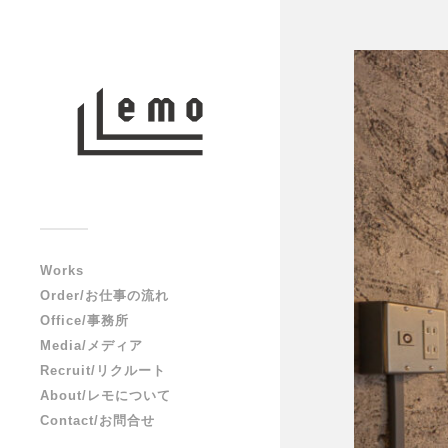
Works
Order/お仕事の流れ
Office/事務所
Media/メディア
Recruit/リクルート
About/レモについて
Contact/お問合せ