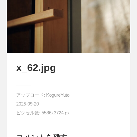
x_62.jpg
アップロード:
KogureYuto
2025-09-20
ピクセル数: 5586x3724 px