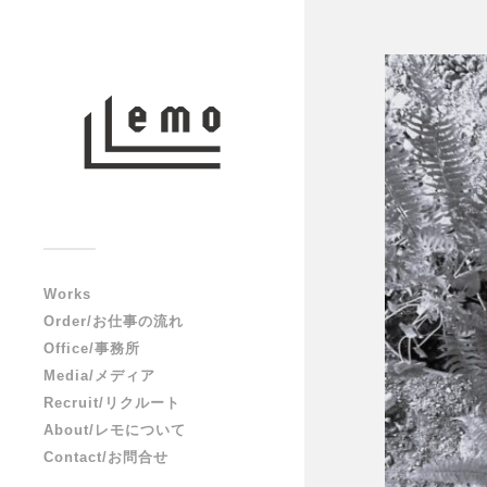
Works
Order/お仕事の流れ
Office/事務所
Media/メディア
Recruit/リクルート
About/レモについて
Contact/お問合せ