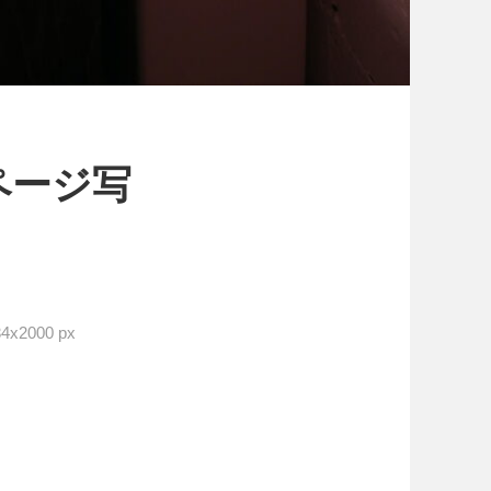
ページ写
x2000 px