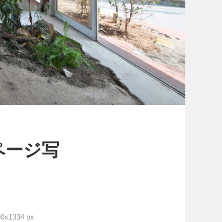
ページ写
x1334 px