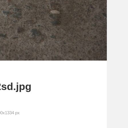
2sd.jpg
x1334 px