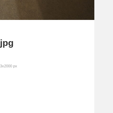
jpg
x2000 px