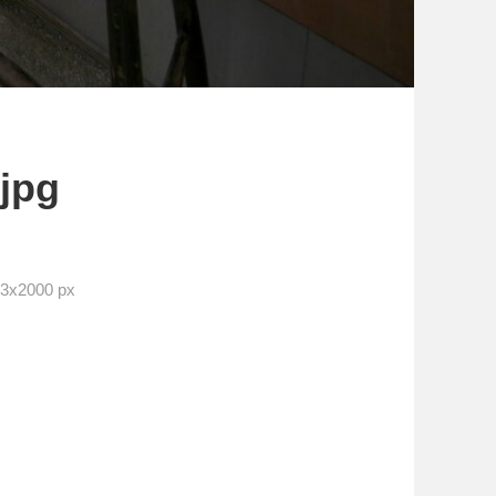
jpg
x2000 px