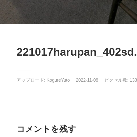
221017harupan_402sd.
アップロード:
KogureYuto
2022-11-08
ピクセル数: 1333
コメントを残す